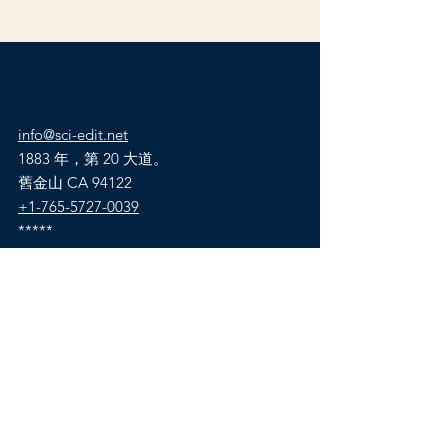
info@sci-edit.net
1883 年，第 20 大道。
舊金山 CA 94122
+1-765-5727-0039
*****
Suyog Leher, Kondhwa
浦那 411048 印度
+91-976-351-1422
家
服務類型
支付
公司
價錢