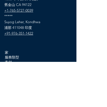
舊金山 CA 94122
+1-765-5727-0039
*****
Suyog Leher, Kondhwa
浦那 411048 印度
+91-976-351-1422
家
服務類型
支付
公司
價錢
付款條件
關於我們
我們的故事
顧客
職業
聯繫我們