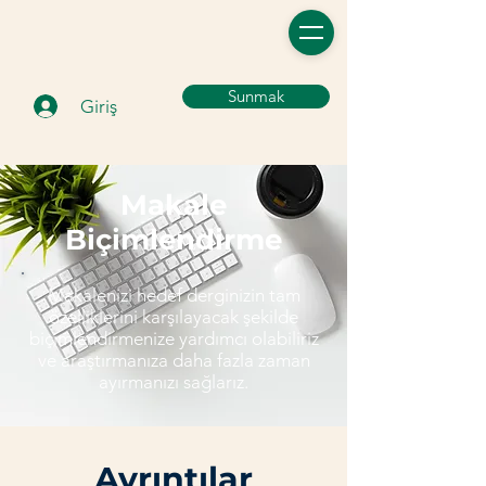
Sunmak
Giriş
Makale
Biçimlendirme
Makalenizi hedef derginizin tam
özelliklerini karşılayacak şekilde
biçimlendirmenize yardımcı olabiliriz
ve araştırmanıza daha fazla zaman
ayırmanızı sağlarız.
Ayrıntılar