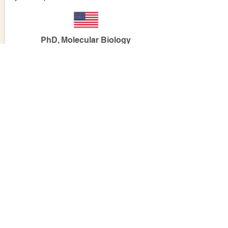
PhD, Molecular Biology
University of Washington
Genomics, Molecular Biology,
Medicine, Cell-based therapeutics
Bizimle editör olarak
çalışmak isterseniz,
lütfen bize en son
özgeçmişinizi e-posta ile
gönderin.