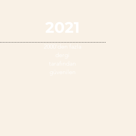
2021
2000'den fazla
dergi
tarafından
güvenilen