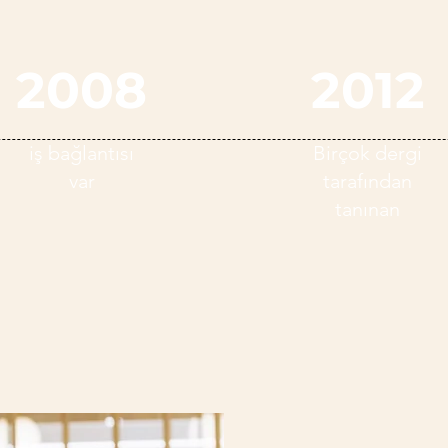
2008
2012
iş bağlantısı
Birçok dergi
var
tarafından
tanınan