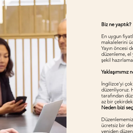
Biz ne yaptık?
En uygun fiyat
makalelerini üc
Yayın öncesi d
düzenleme, el 
şekil hazırlama
Yaklaşımımız n
İngilizce'yi ço
düzenliyoruz. 
tarafından düz
az bir çekirdek
Neden bizi seç
Düzenlememizd
ücretsiz bir d
yeniden düzenl