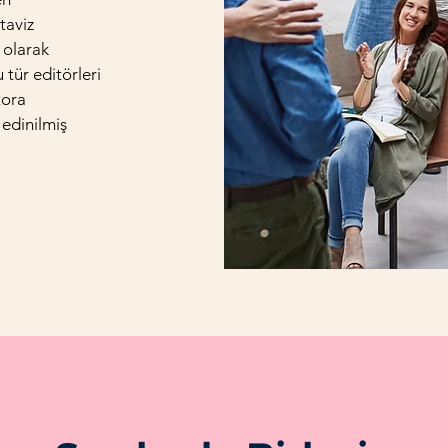
taviz
i olarak
 tür editörleri
tora
 edinilmiş