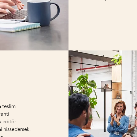
 teslim
ranti
k editör
i hissedersek,
en