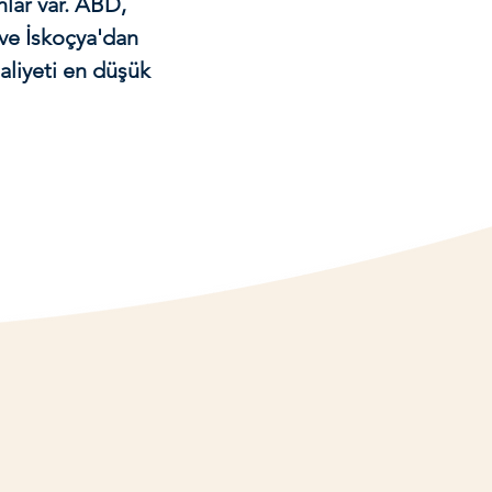
lar var. ABD,
 ve İskoçya'dan
maliyeti en düşük