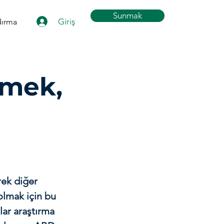
Sunmak
Giriş
dırma
rmek,
rek diğer
 olmak için bu
lar araştırma