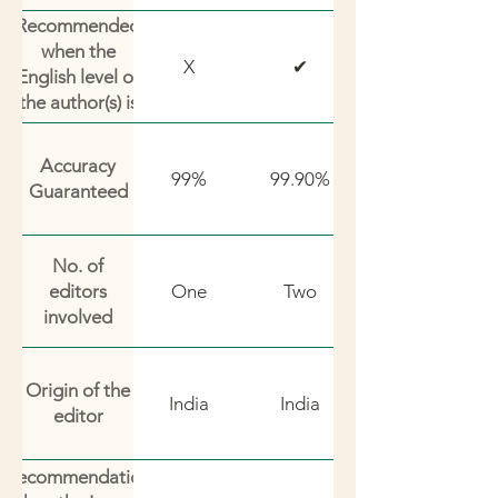
Recommended
when the
X
✔
English level of
the author(s) is
poor –
Accuracy
99%
99.90%
Guaranteed
No. of
editors
One
Two
involved
Origin of the
India
India
editor
Recommendation