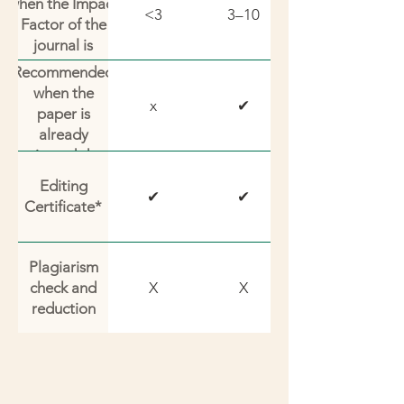
when the Impact
<3
3–10
Factor of the
journal is
Recommended
when the
x
✔
paper is
already
rejected due
to weak
Editing
✔
✔
English
Certificate*
Plagiarism
check and
X
X
reduction