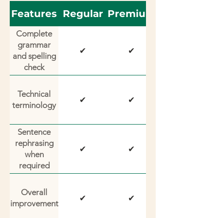
Features
Regular
Premium
Complete
grammar
✔
✔
and spelling
check
Technical
✔
✔
terminology
Sentence
rephrasing
✔
✔
when
required
Overall
✔
✔
improvement