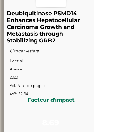
Deubiquitinase PSMD14
Enhances Hepatocellular
Carcinoma Growth and
Metastasis through
Stabilizing GRB2
Cancer letters
Lv et al.
Année:
2020
Vol. & n° de page :
469: 22-34
Facteur d'impact
8.69