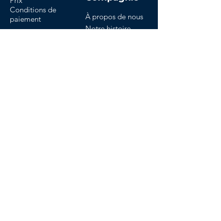
Prix
Conditions de
À propos de nous
paiement
Notre histoire
Les clients
Carrières
Nous contacter
Nos politiques
Termes et conditions
Modification des conditions du certificat
Politique de remise
Politique de remboursement
Politique de confidentialité
Biscuits
Politique anti-plagiat
FAQ