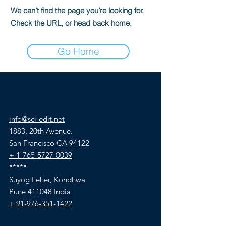
We can’t find the page you’re looking for.
Check the URL, or head back home.
Go Home
info@sci-edit.net
1883, 20th Avenue.
San Francisco CA 94122
+ 1-765-5727-0039
*****
Suyog Leher, Kondhwa
Pune 411048 India
+ 91-976-351-1422