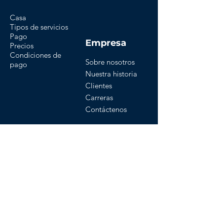
Casa
Tipos de servicios
Pago
Empresa
Precios
Condiciones de
Sobre nosotros
pago
Nuestra historia
Clientes
Carreras
Contáctenos
Nuestras Políticas
Términos y condiciones
Edición de las condiciones del certificado
Política de descuento
Politica de reembolso