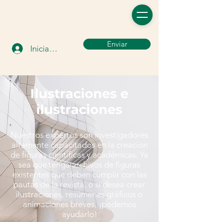
Enviar
Iniciar sesión
Ilustraciones e
ilustraciones
Nuestros expertos son investigadores
altamente capacitados en la creación
de figuras científicas y académicas. Ya
sea que tenga archivos de figuras
existentes que deben cumplir con las
pautas de la revista, o si desea crear
ilustraciones, resúmenes gráficos o
animaciones breves, ¡podemos
ayudarlo!