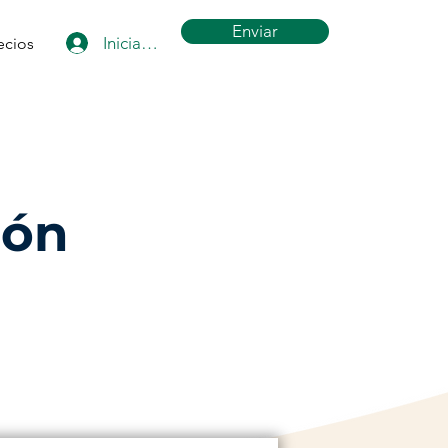
Enviar
Iniciar sesión
ecios
ión