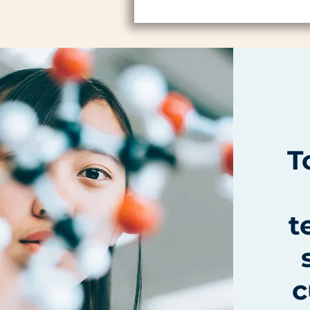
T
t
c