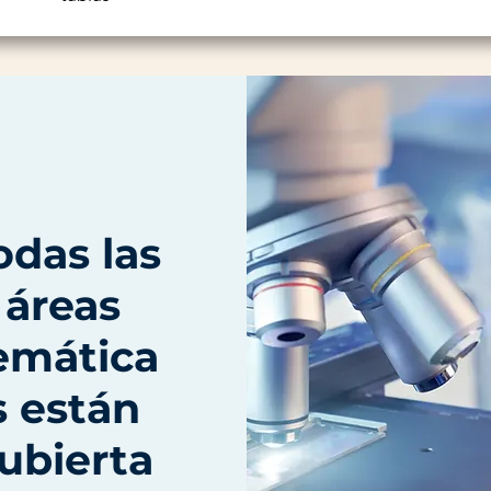
odas las
áreas
emática
s están
ubierta