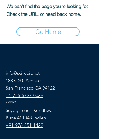
We can’t find the page you’re looking for.
Check the URL, or head back home.
Go Home
info@sci-edit.net
1883, 20. Avenue.
San Francisco CA 94122
+1-765-5727-0039
*****
Suyog Leher, Kondhwa
Pune 411048 Indien
+91-976-351-1422