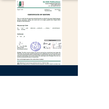
info@sci-edit.net
1883, 20. Avenue.
San Francisco CA 94122
+1-765-5727-0039